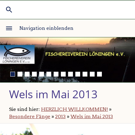
Navigation einblenden
Wels im Mai 2013
Sie sind hier:
HERZLICH WILLKOMMEN!
»
Besondere Fänge
»
2013
»
Wels im Mai 2013