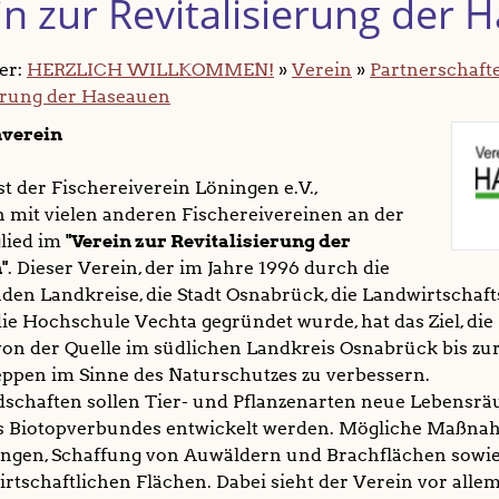
in zur Revitalisierung der
ier:
HERZLICH WILLKOMMEN!
»
Verein
»
Partnerschaft
ierung der Haseauen
verein
ist der Fischereiverein Löningen e.V.,
mit vielen anderen Fischereivereinen an der
glied im
"Verein zur Revitalisierung der
"
. Dieser Verein, der im Jahre 1996 durch die
den Landkreise, die Stadt Osnabrück, die Landwirtscha
ie Hochschule Vechta gegründet wurde, hat das Ziel, di
von der Quelle im südlichen Landkreis Osnabrück bis zu
ppen im Sinne des Naturschutzes zu verbessern.
dschaften sollen Tier- und Pflanzenarten neue Lebensrä
s Biotopverbundes entwickelt werden. Mögliche Maßna
ngen, Schaffung von Auwäldern und Brachflächen sowie
rtschaftlichen Flächen. Dabei sieht der Verein vor alle