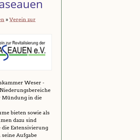
 Haseauen
en
»
Verein zur
ftskammer Weser -
e Niederungsbereiche
r Mündung in die
ume bieten sowie als
hmen dazu sind
 die Extensivierung
m seine Aufgabe