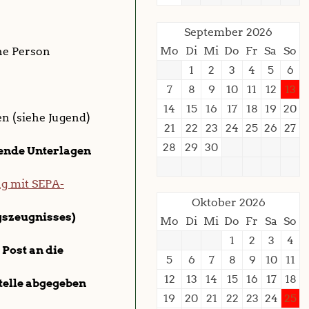
September 2026
Mo
Di
Mi
Do
Fr
Sa
So
ne Person
1
2
3
4
5
6
7
8
9
10
11
12
13
14
15
16
17
18
19
20
n (siehe Jugend)
21
22
23
24
25
26
27
28
29
30
gende Unterlagen
ag mit SEPA-
Oktober 2026
gszeugnisses)
Mo
Di
Mi
Do
Fr
Sa
So
1
2
3
4
 Post an die
5
6
7
8
9
10
11
12
13
14
15
16
17
18
telle abgegeben
19
20
21
22
23
24
25