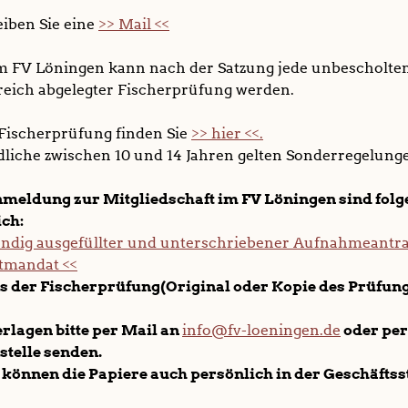
eiben Sie eine
>> Mail <<
im FV Löningen kann nach der Satzung jede unbescholte
greich abgelegter Fischerprüfung werden.
Fischerprüfung finden Sie
>> hier <<.
dliche zwischen 10 und 14 Jahren gelten Sonderregelunge
nmeldung zur Mitgliedschaft im FV Löningen sind fol
ich:
tändig ausgefüllter und unterschriebener Aufnahmeantr
ftmandat <<
s der Fischerprüfung(Original oder Kopie des Prüfun
erlagen bitte per Mail an
info@fv-loeningen.de
oder per
stelle senden.
 können die Papiere auch persönlich in der Geschäftss